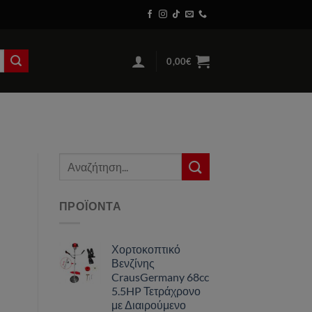
0,00
€
Αναζήτηση
για:
ΠΡΟΪΌΝΤΑ
Χορτοκοπτικό
Βενζίνης
CrausGermany 68cc
5.5HP Τετράχρονο
με Διαιρούμενο