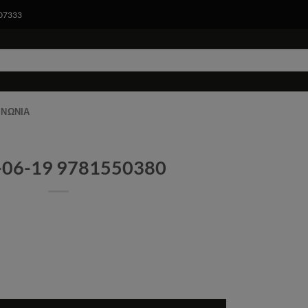
007333
ΙΝΩΝΊΑ
-06-19 9781550380