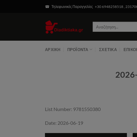
Μετάβαση
modal-check
☎ Τηλεφωνικές Παραγγελίες +30 6948258518 , 2317
στο
περιεχόμενο
Αναζήτηση
για:
ΑΡΧΙΚΉ
ΠΡΟΪΌΝΤΑ
ΣΧΕΤΙΚΆ
ΕΠΙΚΟ
2026
List Number: 9781550380
Date: 2026-06-19