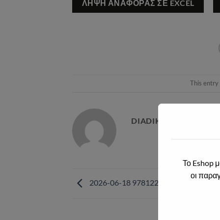
ΛΉΨΗ ΑΝΑΦΟΡΆΣ ΣΕ EXCEL
This entry
DIADIKTIAKA@2021.
Το Eshop μ
οι παραγ
2026-06-18 9781224364