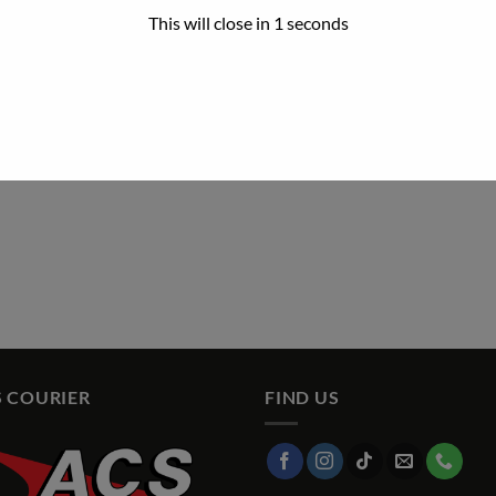
This will close in
1
seconds
 COURIER
FIND US