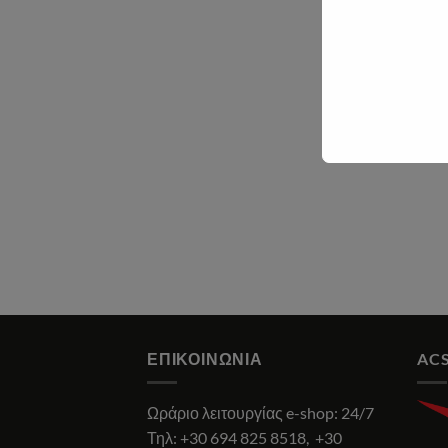
ΕΠΙΚΟΙΝΩΝΊΑ
ACS
Ωράριο λειτουργίας e-shop: 24/7
Τηλ:
+30 694 825 8518
,
+30