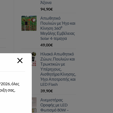
Άξονα
94,90
€
Απωθητικό
Πουλιών με Ήχο και
Κίνηση 360⁰
Μεγάλης Εμβέλειας
Solar 4-τεμαχια
49,00
€
Ηλιακό Απωθητικό
Ζώων, Πουλιών και
Τρωκτικών με
Υπέρηχους,
Αισθητήρα Κίνησης,
Ήχο Αποτροπής και
/2026, όλες
LED Flash
ριξη σας,
39,90
€
Ανεμιστήρας
Οροφής με LED
Φωτισμό 80W –