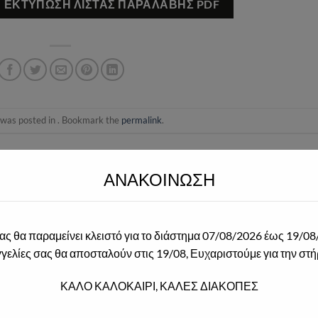
ΕΚΤΎΠΩΣΗ ΛΊΣΤΑΣ ΠΑΡΑΛΑΒΉΣ PDF
 was posted in . Bookmark the
permalink
.
GR
DIADIKTIAKA@2021.GR
ΑΝΑΚΟΙΝΩΣΗ
ας θα παραμείνει κλειστό για το διάστημα 07/08/2026 έως 19/08
γελίες σας θα αποσταλούν στις 19/08, Ευχαριστούμε για την στή
2026-06-22 9782416825
ΚΑΛΟ ΚΑΛΟΚΑΙΡΙ, ΚΑΛΕΣ ΔΙΑΚΟΠΕΣ