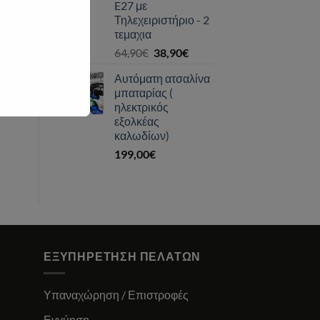
E27 με
Τηλεχειριστήριο - 2
τεμαχια
Original
Η
64,90
€
38,90
€
price
τρέχουσα
Αυτόματη ατσαλίνα
was:
τιμή
μπαταρίας (
64,90€.
είναι:
ηλεκτρικός
38,90€.
εξολκέας
καλωδίων)
199,00
€
ΕΞΥΠΗΡΈΤΗΣΗ ΠΕΛΑΤΏΝ
Υπαναχώρηση / Επιστροφές
Εγγύηση