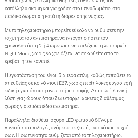
δροσιά χωρίς ενοχλητικό θόρυβο, καθιστώντας τον
κατάλληλο ακόμη και για χρήση στο υπνοδωμάτιο, στο
παιδικό δωμάτιο ή κατά τη διάρκεια της νύχτας.
Με το τηλεχειριστήριο μπορείτε εύκολα να ρυθμίσετε την
ταχύτητα του ανεμιστήρα, να ενεργοποιήσετε τον
χρονοδιακόπτη 2 ή 4 ωρών και να επιλέξετε τη λειτουργία
Night Mode, χωρίς να χρειάζεται να σηκωθείτε από το
κρεβάτι ή τον καναπέ.
Η εγκατάστασή του είναι ιδιαίτερα απλή, καθώς τοποθετείται
απευθείας σε κοινό ντουί
E27
, χωρίς περίπλοκες εργασίες ή
ειδική εγκατάσταση ανεμιστήρα οροφής. Αποτελεί ιδανική
λύση για χώρους όπου δεν υπάρχει αρκετός διαθέσιμος
χώρος για επιδαπέδιο ανεμιστήρα.
Παράλληλα, διαθέτει ισχυρό LED φωτισμό 80W, με
δυνατότητα επιλογής ανάμεσα σε ζεστό, φυσικό και ψυχρό
φως. Η φωτεινότητα ρυθμίζεται από το τηλεχειριστήριο,