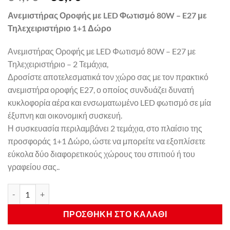
price
τρέχουσα
Ανεμιστήρας Οροφής με LED Φωτισμό 80W – E27 με
was:
τιμή
Τηλεχειριστήριο 1+1 Δώρο
64,90€.
είναι:
38,90€.
Ανεμιστήρας Οροφής με LED Φωτισμό 80W – E27 με
Τηλεχειριστήριο – 2 Τεμάχια,
Δροσίστε αποτελεσματικά τον χώρο σας με τον πρακτικό
ανεμιστήρα οροφής E27, ο οποίος συνδυάζει δυνατή
κυκλοφορία αέρα και ενσωματωμένο LED φωτισμό σε μία
έξυπνη και οικονομική συσκευή.
Η συσκευασία περιλαμβάνει 2 τεμάχια, στο πλαίσιο της
προσφοράς 1+1 Δώρο, ώστε να μπορείτε να εξοπλίσετε
εύκολα δύο διαφορετικούς χώρους του σπιτιού ή του
γραφείου σας..
Ανεμιστήρας Οροφής με LED Φωτισμό 80W – E27 με Τηλεχειριστή
ΠΡΟΣΘΉΚΗ ΣΤΟ ΚΑΛΆΘΙ