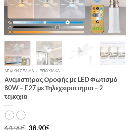
ΑΡΧΙΚΉ ΣΕΛΊΔΑ
/
ΕΠΟΧΙΑΚΆ
Ανεμιστήρας Οροφής με LED Φωτισμό
80W – E27 με Τηλεχειριστήριο – 2
τεμαχια
Original
Η
64,90
38,90
€
€