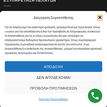
ΕΞΥΠΗΡΈΤΗΣΗ ΠΕΛΑΤΏΝ
Υπαναχώρηση / Επιστροφές
Διαχείριση Συγκατάθεσης
Εγγύηση
Για να παρέχουμε την καλύτερη εμπειρία, χρησιμοποιούμε τεχνολογίες όπως
Πολιτική απορρήτου
cookies για την αποθήκευση ή/και την πρόσβαση σε πληροφορίες συσκευών.
Η συγκατάθεση για τις εν λόγω τεχνολογίες θα μας επιτρέψει να
Πολιτική Cookies
επεξεργαστούμε δεδομένα προσωπικού χαρακτήρα, όπως συμπεριφορά
περιήγησης ή μοναδικά αναγνωριστικά σε αυτόν τον ιστότοπο. Η μη
Πολιτική επιστροφών
συγκατάθεση ή η ανάκληση της συγκατάθεσης, μπορεί να επηρεάσει αρνητικά
ορισμένες λειτουργίες και δυνατότητες.
Όροι και Προϋποθέσεις
Όροι χρήσης
ΑΠΟΔΟΧΉ
Τρόποι Πληρωμής
ΔΕΝ ΑΠΟΔΈΧΟΜΑΙ
Copyright 2026 ©
Designed and Developed by Tsama Graphics
ΠΡΟΒΟΛΉ ΠΡΟΤΙΜΉΣΕΩΝ
Όροι και Προϋποθέσεις