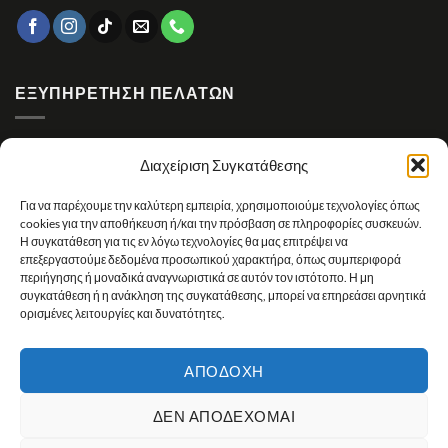
ΕΞΥΠΗΡΈΤΗΣΗ ΠΕΛΑΤΏΝ
Υπαναχώρηση / Επιστροφές
Διαχείριση Συγκατάθεσης
Εγγύηση
Για να παρέχουμε την καλύτερη εμπειρία, χρησιμοποιούμε τεχνολογίες όπως
Πολιτική απορρήτου
cookies για την αποθήκευση ή/και την πρόσβαση σε πληροφορίες συσκευών.
Η συγκατάθεση για τις εν λόγω τεχνολογίες θα μας επιτρέψει να
Πολιτική Cookies
επεξεργαστούμε δεδομένα προσωπικού χαρακτήρα, όπως συμπεριφορά
περιήγησης ή μοναδικά αναγνωριστικά σε αυτόν τον ιστότοπο. Η μη
Πολιτική επιστροφών
συγκατάθεση ή η ανάκληση της συγκατάθεσης, μπορεί να επηρεάσει αρνητικά
ορισμένες λειτουργίες και δυνατότητες.
Όροι και Προϋποθέσεις
Όροι χρήσης
ΑΠΟΔΟΧΉ
Τρόποι Πληρωμής
ΔΕΝ ΑΠΟΔΈΧΟΜΑΙ