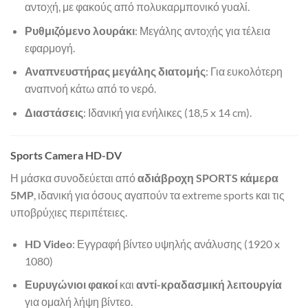
αντοχή, με φακούς από πολυκαρμπονικό γυαλί.
Ρυθμιζόμενο λουράκι
: Μεγάλης αντοχής για τέλεια
εφαρμογή.
Αναπνευστήρας μεγάλης διατομής
: Για ευκολότερη
αναπνοή κάτω από το νερό.
Διαστάσεις
: Ιδανική για ενήλικες (18,5 x 14 cm).
Sports Camera HD-DV
Η μάσκα συνοδεύεται από
αδιάβροχη SPORTS κάμερα
5MP
, ιδανική για όσους αγαπούν τα extreme sports και τις
υποβρύχιες περιπέτειες.
HD Video
: Εγγραφή βίντεο υψηλής ανάλυσης (1920 x
1080)
Ευρυγώνιοι φακοί
και
αντί-κραδασμική λειτουργία
για ομαλή λήψη βίντεο.