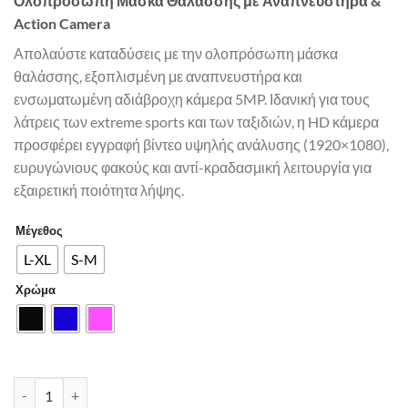
Ολοπρόσωπη Μάσκα Θαλάσσης με Αναπνευστήρα &
Action Camera
Απολαύστε καταδύσεις με την ολοπρόσωπη μάσκα
θαλάσσης, εξοπλισμένη με αναπνευστήρα και
ενσωματωμένη αδιάβροχη κάμερα 5MP. Ιδανική για τους
λάτρεις των extreme sports και των ταξιδιών, η HD κάμερα
προσφέρει εγγραφή βίντεο υψηλής ανάλυσης (1920×1080),
ευρυγώνιους φακούς και αντί-κραδασμική λειτουργία για
εξαιρετική ποιότητα λήψης.
Μέγεθος
L-XL
S-M
Χρώμα
Ολοπρόσωπη Μάσκα Θαλάσσης με Αναπνευστήρα & Action cam