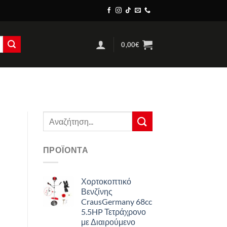
0,00
€
Αναζήτηση
για:
ΠΡΟΪΌΝΤΑ
Χορτοκοπτικό
Βενζίνης
CrausGermany 68cc
5.5HP Τετράχρονο
με Διαιρούμενο