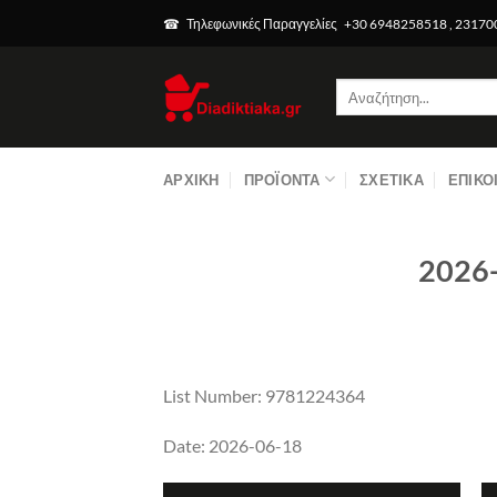
Μετάβαση
☎ Τηλεφωνικές Παραγγελίες +30 6948258518 , 2317
στο
περιεχόμενο
Αναζήτηση
για:
ΑΡΧΙΚΉ
ΠΡΟΪΌΝΤΑ
ΣΧΕΤΙΚΆ
ΕΠΙΚΟ
2026
List Number: 9781224364
Date: 2026-06-18