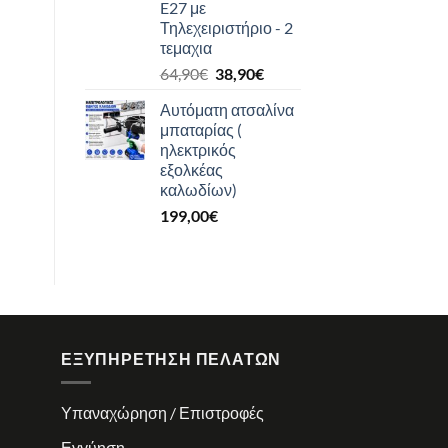
E27 με
Τηλεχειριστήριο - 2
τεμαχια
Original
Η
64,90
€
38,90
€
price
τρέχουσα
Αυτόματη ατσαλίνα
was:
τιμή
μπαταρίας (
64,90€.
είναι:
ηλεκτρικός
38,90€.
εξολκέας
καλωδίων)
199,00
€
ΕΞΥΠΗΡΈΤΗΣΗ ΠΕΛΑΤΏΝ
Υπαναχώρηση / Επιστροφές
Εγγύηση