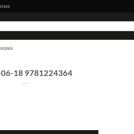
007333
ΙΝΩΝΊΑ
-06-18 9781224364