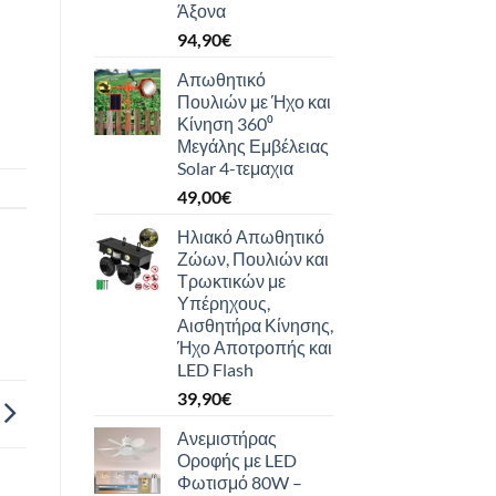
Άξονα
94,90
€
Απωθητικό
Πουλιών με Ήχο και
Κίνηση 360⁰
Μεγάλης Εμβέλειας
Solar 4-τεμαχια
49,00
€
Ηλιακό Απωθητικό
Ζώων, Πουλιών και
Τρωκτικών με
Υπέρηχους,
Αισθητήρα Κίνησης,
Ήχο Αποτροπής και
LED Flash
39,90
€
Ανεμιστήρας
Οροφής με LED
Φωτισμό 80W –