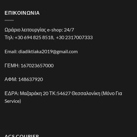
ΕΠΙΚΟΙΝΩΝΊΑ
Ωράριο λειτουργίας e-shop: 24/7
Τηλ:
+30 694 825 8518
,
+30 2317007333
Email:
diadiktiaka2019@gmail.com
ΓΕΜΗ: 167023657000
ΑΦΜ: 148637920
ΕΔΡΑ: Μαζαράκη 20 ΤΚ:54627 Θεσσαλονίκη (Μόνο Για
Service)
ACS COURIER