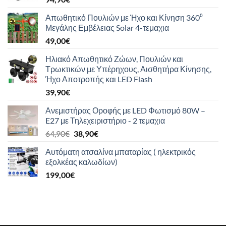
Απωθητικό Πουλιών με Ήχο και Κίνηση 360⁰
Μεγάλης Εμβέλειας Solar 4-τεμαχια
49,00
€
Ηλιακό Απωθητικό Ζώων, Πουλιών και
Τρωκτικών με Υπέρηχους, Αισθητήρα Κίνησης,
Ήχο Αποτροπής και LED Flash
39,90
€
Ανεμιστήρας Οροφής με LED Φωτισμό 80W –
E27 με Τηλεχειριστήριο - 2 τεμαχια
Original
Η
64,90
€
38,90
€
price
τρέχουσα
Αυτόματη ατσαλίνα μπαταρίας ( ηλεκτρικός
was:
τιμή
εξολκέας καλωδίων)
64,90€.
είναι:
199,00
€
38,90€.