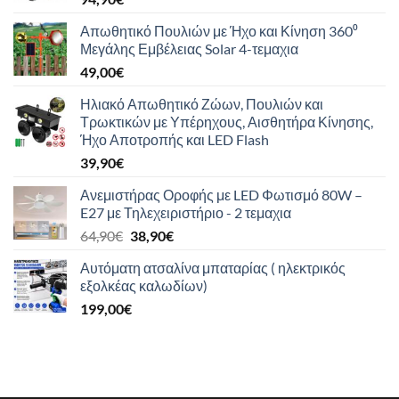
Απωθητικό Πουλιών με Ήχο και Κίνηση 360⁰
Μεγάλης Εμβέλειας Solar 4-τεμαχια
49,00
€
Ηλιακό Απωθητικό Ζώων, Πουλιών και
Τρωκτικών με Υπέρηχους, Αισθητήρα Κίνησης,
Ήχο Αποτροπής και LED Flash
39,90
€
Ανεμιστήρας Οροφής με LED Φωτισμό 80W –
E27 με Τηλεχειριστήριο - 2 τεμαχια
Original
Η
64,90
€
38,90
€
price
τρέχουσα
Αυτόματη ατσαλίνα μπαταρίας ( ηλεκτρικός
was:
τιμή
εξολκέας καλωδίων)
64,90€.
είναι:
199,00
€
38,90€.