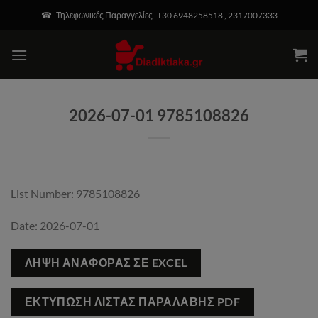
Μετάβαση
modal-check
☎ Τηλεφωνικές Παραγγελίες +30 6948258518 , 2317007333
στο
περιεχόμενο
2026-07-01 9785108826
List Number: 9785108826
Date: 2026-07-01
ΛΉΨΗ ΑΝΑΦΟΡΆΣ ΣΕ EXCEL
ΕΚΤΎΠΩΣΗ ΛΊΣΤΑΣ ΠΑΡΑΛΑΒΉΣ PDF