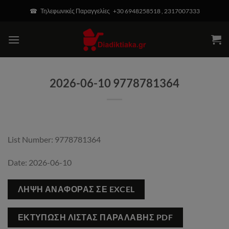
Μετάβαση
modal-check
☎ Τηλεφωνικές Παραγγελίες +30 6948258518 , 2317007333
στο
περιεχόμενο
2026-06-10 9778781364
List Number: 9778781364
Date: 2026-06-10
ΛΉΨΗ ΑΝΑΦΟΡΆΣ ΣΕ EXCEL
ΕΚΤΎΠΩΣΗ ΛΊΣΤΑΣ ΠΑΡΑΛΑΒΉΣ PDF