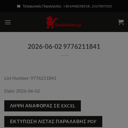
Μετάβαση
modal-check
☎ Τηλεφωνικές Παραγγελίες +30 6948258518 , 2317007333
στο
περιεχόμενο
2026-06-02 9776211841
List Number: 9776211841
Date: 2026-06-02
ΛΉΨΗ ΑΝΑΦΟΡΆΣ ΣΕ EXCEL
ΕΚΤΎΠΩΣΗ ΛΊΣΤΑΣ ΠΑΡΑΛΑΒΉΣ PDF