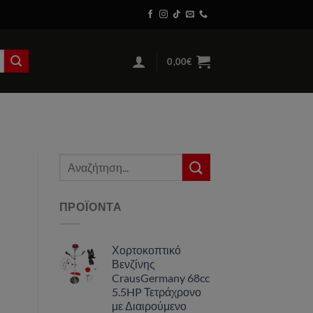
/2026, όλες
ριξη σας,
0,00
€
Αναζήτηση
για:
ΠΡΟΪΌΝΤΑ
Χορτοκοπτικό
Βενζίνης
CrausGermany 68cc
5.5HP Τετράχρονο
με Διαιρούμενο