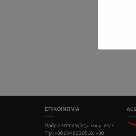
ΕΠΙΚΟΙΝΩΝΊΑ
ACS
Ωράριο λειτουργίας e-shop: 24/7
Τηλ:
+30 694 825 8518
,
+30