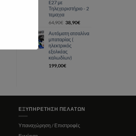
E27 με
Τηλεχειριστήριο - 2
τεμαχια
Original
Η
64,90
€
38,90
€
price
τρέχουσα
Αυτόματη ατσαλίνα
was:
τιμή
μπαταρίας (
64,90€.
είναι:
ηλεκτρικός
38,90€.
εξολκέας
καλωδίων)
199,00
€
ΕΞΥΠΗΡΈΤΗΣΗ ΠΕΛΑΤΏΝ
Υπαναχώρηση / Επιστροφές
Εγγύηση