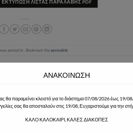
ΕΚΤΎΠΩΣΗ ΛΊΣΤΑΣ ΠΑΡΑΛΑΒΉΣ PDF
 was posted in . Bookmark the
permalink
.
GR
DIADIKTIAKA@2021.GR
2026-05-25 9773957255