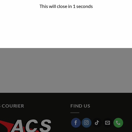
 COURIER
FIND US