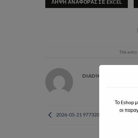
ΛΉΨΗ ΑΝΑΦΟΡΆΣ ΣΕ EXCEL
This entry
DIADIKTIAKA@2021.
2026-05-21 9773203042