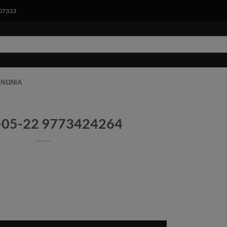
007333
ας θα παραμείνει κλειστό για το διάστημα 07/08/2026 έως 19/08
γελίες σας θα αποσταλούν στις 19/08, Ευχαριστούμε για την στή
ΚΑΛΟ ΚΑΛΟΚΑΙΡΙ, ΚΑΛΕΣ ΔΙΑΚΟΠΕΣ
ΙΝΩΝΊΑ
This will close in
0
seconds
-05-22 9773424264