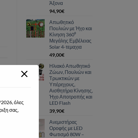
Άξονα
94,90
€
Απωθητικό
Πουλιών με Ήχο και
Κίνηση 360⁰
Μεγάλης Εμβέλειας
Solar 4-τεμαχια
49,00
€
Ηλιακό Απωθητικό
Ζώων, Πουλιών και
Τρωκτικών με
Υπέρηχους,
Αισθητήρα Κίνησης,
Ήχο Αποτροπής και
LED Flash
39,90
€
Ανεμιστήρας
Οροφής με LED
Φωτισμό 80W –