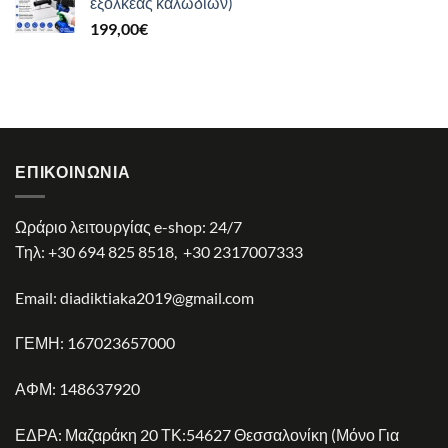
εξολκέας καλωδίων)
64,90€.
είναι:
199,00
€
38,90€.
ΕΠΙΚΟΙΝΩΝΊΑ
Ωράριο λειτουργίας e-shop: 24/7
Τηλ:
+30 694 825 8518
,
+30 2317007333
Email:
diadiktiaka2019@gmail.com
ΓΕΜΗ: 167023657000
ΑΦΜ: 148637920
ΕΔΡΑ: Μαζαράκη 20 ΤΚ:54627 Θεσσαλονίκη (Μόνο Για