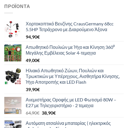
ΠΡΟΪΌΝΤΑ
Χορτοκοπτικό Βενζίνης CrausGermany 68cc
5.5HP Τετράχρονο με Διαιρούμενο Άξονα
94,90
€
Απωθητικό Πουλιών με Ήχο και Κίνηση 360⁰
Μεγάλης Εμβέλειας Solar 4-τεμαχια
49,00
€
Ηλιακό Απωθητικό Ζώων, Πουλιών και
Τρωκτικών με Υπέρηχους, Αισθητήρα Κίνησης,
Ήχο Αποτροπής και LED Flash
39,90
€
Ανεμιστήρας Οροφής με LED Φωτισμό 80W –
E27 με Τηλεχειριστήριο - 2 τεμαχια
Original
Η
64,90
€
38,90
€
price
τρέχουσα
Αυτόματη ατσαλίνα μπαταρίας ( ηλεκτρικός
was:
τιμή