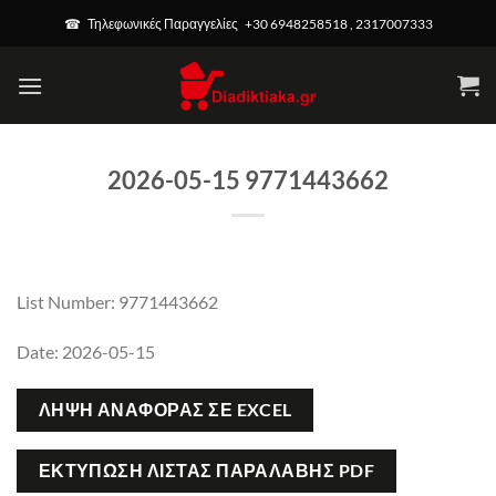
Μετάβαση
☎ Τηλεφωνικές Παραγγελίες +30 6948258518 , 2317007333
στο
περιεχόμενο
2026-05-15 9771443662
List Number: 9771443662
Date: 2026-05-15
ΛΉΨΗ ΑΝΑΦΟΡΆΣ ΣΕ EXCEL
ΕΚΤΎΠΩΣΗ ΛΊΣΤΑΣ ΠΑΡΑΛΑΒΉΣ PDF