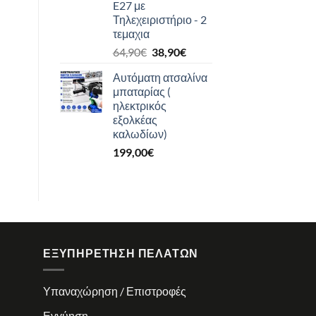
E27 με
Τηλεχειριστήριο - 2
τεμαχια
Original
Η
64,90
€
38,90
€
price
τρέχουσα
Αυτόματη ατσαλίνα
was:
τιμή
μπαταρίας (
64,90€.
είναι:
ηλεκτρικός
38,90€.
εξολκέας
καλωδίων)
199,00
€
ΕΞΥΠΗΡΈΤΗΣΗ ΠΕΛΑΤΏΝ
Υπαναχώρηση / Επιστροφές
Εγγύηση