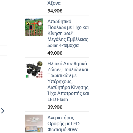
Άξονα
94,90
€
Απωθητικό
Πουλιών με Ήχο και
Κίνηση 360⁰
Μεγάλης Εμβέλειας
Solar 4-τεμαχια
49,00
€
Ηλιακό Απωθητικό
Ζώων, Πουλιών και
Τρωκτικών με
Υπέρηχους,
Αισθητήρα Κίνησης,
Ήχο Αποτροπής και
LED Flash
39,90
€
Ανεμιστήρας
Οροφής με LED
Φωτισμό 80W –