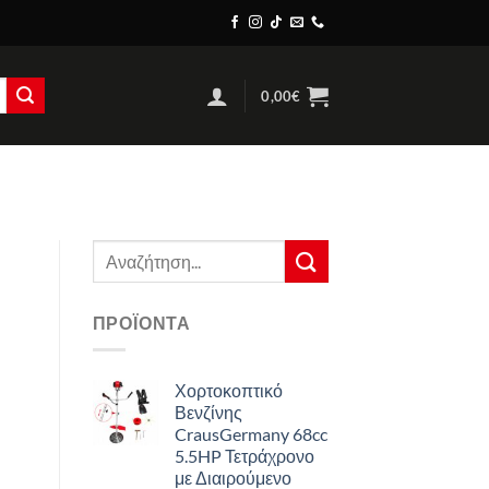
0,00
€
Αναζήτηση
για:
ΠΡΟΪΌΝΤΑ
Χορτοκοπτικό
Βενζίνης
CrausGermany 68cc
5.5HP Τετράχρονο
με Διαιρούμενο