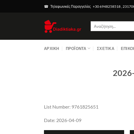
Μετάβαση
☎ Τηλεφωνικές Παραγγελίες +30 6948258518 , 2317
στο
περιεχόμενο
Αναζήτηση
για:
ΑΡΧΙΚΉ
ΠΡΟΪΌΝΤΑ
ΣΧΕΤΙΚΆ
ΕΠΙΚΟ
2026
List Number: 9761825651
Date: 2026-04-09