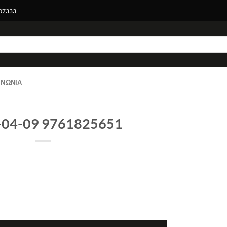
007333
ΙΝΩΝΊΑ
-04-09 9761825651