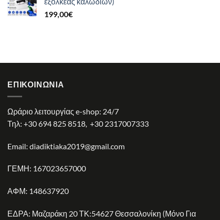
εξολκέας καλωδίων)
64,90€.
είναι:
199,00
€
38,90€.
ΕΠΙΚΟΙΝΩΝΊΑ
Ωράριο λειτουργίας e-shop: 24/7
Τηλ:
+30 694 825 8518
,
+30 2317007333
Email:
diadiktiaka2019@gmail.com
ΓΕΜΗ: 167023657000
ΑΦΜ: 148637920
ΕΔΡΑ: Μαζαράκη 20 ΤΚ:54627 Θεσσαλονίκη (Μόνο Για