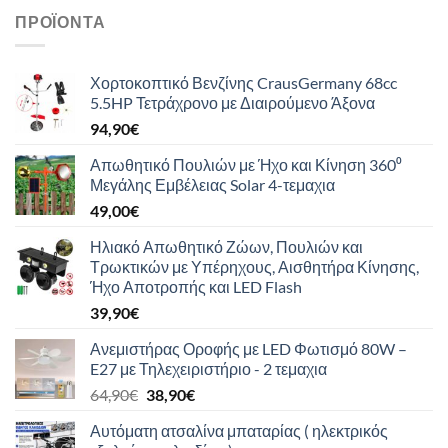
ΠΡΟΪΌΝΤΑ
Χορτοκοπτικό Βενζίνης CrausGermany 68cc
5.5HP Τετράχρονο με Διαιρούμενο Άξονα
94,90
€
Απωθητικό Πουλιών με Ήχο και Κίνηση 360⁰
Μεγάλης Εμβέλειας Solar 4-τεμαχια
49,00
€
Ηλιακό Απωθητικό Ζώων, Πουλιών και
Τρωκτικών με Υπέρηχους, Αισθητήρα Κίνησης,
Ήχο Αποτροπής και LED Flash
39,90
€
Ανεμιστήρας Οροφής με LED Φωτισμό 80W –
E27 με Τηλεχειριστήριο - 2 τεμαχια
Original
Η
64,90
€
38,90
€
price
τρέχουσα
Αυτόματη ατσαλίνα μπαταρίας ( ηλεκτρικός
was:
τιμή