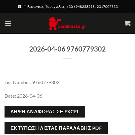
Μετάβαση
☎ Τηλεφωνικές Παραγγελίες +30 6948258518 , 2317007333
στο
περιεχόμενο
2026-04-06 9760779302
List Number: 9760779302
Date: 2026-04-06
ΛΉΨΗ ΑΝΑΦΟΡΆΣ ΣΕ EXCEL
ΕΚΤΎΠΩΣΗ ΛΊΣΤΑΣ ΠΑΡΑΛΑΒΉΣ PDF