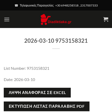
Μετάβαση
modal-check
☎ Τηλεφωνικές Παραγγελίες +30 6948258518 , 2317007333
στο
περιεχόμενο
2026-03-10 9753158321
List Number: 9753158321
Date: 2026-03-10
ΛΉΨΗ ΑΝΑΦΟΡΆΣ ΣΕ EXCEL
ΕΚΤΎΠΩΣΗ ΛΊΣΤΑΣ ΠΑΡΑΛΑΒΉΣ PDF