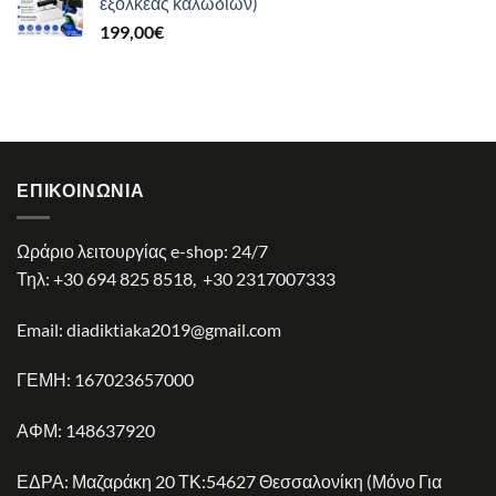
εξολκέας καλωδίων)
64,90€.
είναι:
199,00
€
38,90€.
ΕΠΙΚΟΙΝΩΝΊΑ
Ωράριο λειτουργίας e-shop: 24/7
Τηλ:
+30 694 825 8518
,
+30 2317007333
Email:
diadiktiaka2019@gmail.com
ΓΕΜΗ: 167023657000
ΑΦΜ: 148637920
ΕΔΡΑ: Μαζαράκη 20 ΤΚ:54627 Θεσσαλονίκη (Μόνο Για