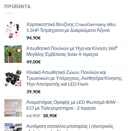
ΠΡΟΪΌΝΤΑ
Χορτοκοπτικό Βενζίνης CrausGermany 68cc
5.5HP Τετράχρονο με Διαιρούμενο Άξονα
94,90
€
Απωθητικό Πουλιών με Ήχο και Κίνηση 360⁰
Μεγάλης Εμβέλειας Solar 4-τεμαχια
49,00
€
Ηλιακό Απωθητικό Ζώων, Πουλιών και
Τρωκτικών με Υπέρηχους, Αισθητήρα Κίνησης,
Ήχο Αποτροπής και LED Flash
39,90
€
Ανεμιστήρας Οροφής με LED Φωτισμό 80W –
E27 με Τηλεχειριστήριο - 2 τεμαχια
Original
Η
64,90
€
38,90
€
price
τρέχουσα
Αυτόματη ατσαλίνα μπαταρίας ( ηλεκτρικός
was:
τιμή