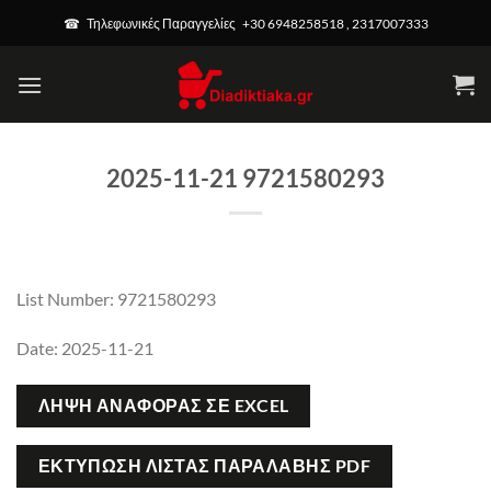
Μετάβαση
☎ Τηλεφωνικές Παραγγελίες +30 6948258518 , 2317007333
στο
περιεχόμενο
2025-11-21 9721580293
List Number: 9721580293
Date: 2025-11-21
ΛΉΨΗ ΑΝΑΦΟΡΆΣ ΣΕ EXCEL
ΕΚΤΎΠΩΣΗ ΛΊΣΤΑΣ ΠΑΡΑΛΑΒΉΣ PDF