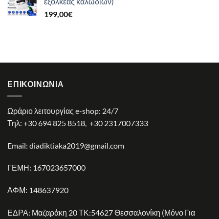
εξολκέας καλωδίων)
64,90€.
είναι:
199,00
€
38,90€.
ΕΠΙΚΟΙΝΩΝΊΑ
Ωράριο λειτουργίας e-shop: 24/7
Τηλ:
+30 694 825 8518
,
+30 2317007333
Email:
diadiktiaka2019@gmail.com
ΓΕΜΗ: 167023657000
ΑΦΜ: 148637920
ΕΔΡΑ: Μαζαράκη 20 ΤΚ:54627 Θεσσαλονίκη (Μόνο Για