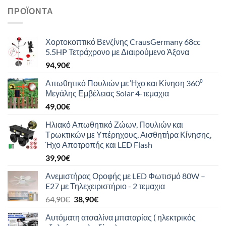
ΠΡΟΪΌΝΤΑ
Χορτοκοπτικό Βενζίνης CrausGermany 68cc
5.5HP Τετράχρονο με Διαιρούμενο Άξονα
94,90
€
Απωθητικό Πουλιών με Ήχο και Κίνηση 360⁰
Μεγάλης Εμβέλειας Solar 4-τεμαχια
49,00
€
Ηλιακό Απωθητικό Ζώων, Πουλιών και
Τρωκτικών με Υπέρηχους, Αισθητήρα Κίνησης,
Ήχο Αποτροπής και LED Flash
39,90
€
Ανεμιστήρας Οροφής με LED Φωτισμό 80W –
E27 με Τηλεχειριστήριο - 2 τεμαχια
Original
Η
64,90
€
38,90
€
price
τρέχουσα
Αυτόματη ατσαλίνα μπαταρίας ( ηλεκτρικός
was:
τιμή