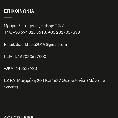
ΕΠΙΚΟΙΝΩΝΊΑ
Ωράριο λειτουργίας e-shop: 24/7
Τηλ:
+30 694 825 8518
,
+30 2317007333
Email:
diadiktiaka2019@gmail.com
ΓΕΜΗ: 167023657000
ΑΦΜ: 148637920
ΕΔΡΑ: Μαζαράκη 20 ΤΚ:54627 Θεσσαλονίκη (Μόνο Για
Service)
ACS COURIER