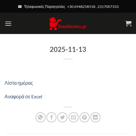
Μετάβαση
modal-check
☎ Τηλεφωνικές Παραγγελίες +30 6948258518 , 2317007333
στο
περιεχόμενο
2025-11-13
Λίστα ημέρας
Αναφορά σε Excel