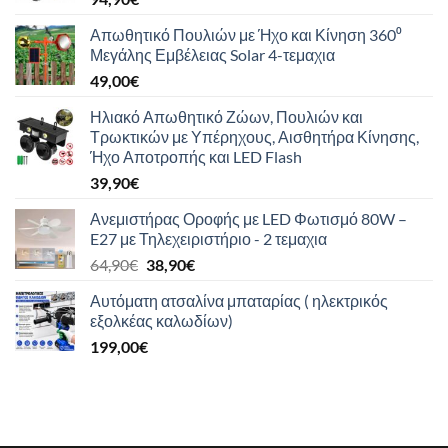
Απωθητικό Πουλιών με Ήχο και Κίνηση 360⁰
Μεγάλης Εμβέλειας Solar 4-τεμαχια
49,00
€
Ηλιακό Απωθητικό Ζώων, Πουλιών και
Τρωκτικών με Υπέρηχους, Αισθητήρα Κίνησης,
Ήχο Αποτροπής και LED Flash
39,90
€
Ανεμιστήρας Οροφής με LED Φωτισμό 80W –
E27 με Τηλεχειριστήριο - 2 τεμαχια
Original
Η
64,90
€
38,90
€
price
τρέχουσα
Αυτόματη ατσαλίνα μπαταρίας ( ηλεκτρικός
was:
τιμή
εξολκέας καλωδίων)
64,90€.
είναι:
199,00
€
38,90€.