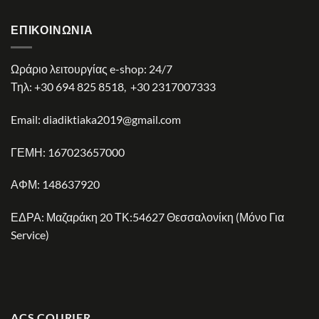
ΕΠΙΚΟΙΝΩΝΊΑ
Ωράριο λειτουργίας e-shop: 24/7
Τηλ:
+30 694 825 8518
,
+30 2317007333
Email:
diadiktiaka2019@gmail.com
ΓΕΜΗ: 167023657000
ΑΦΜ: 148637920
ΕΔΡΑ: Μαζαράκη 20 ΤΚ:54627 Θεσσαλονίκη (Μόνο Για
Service)
ACS COURIER