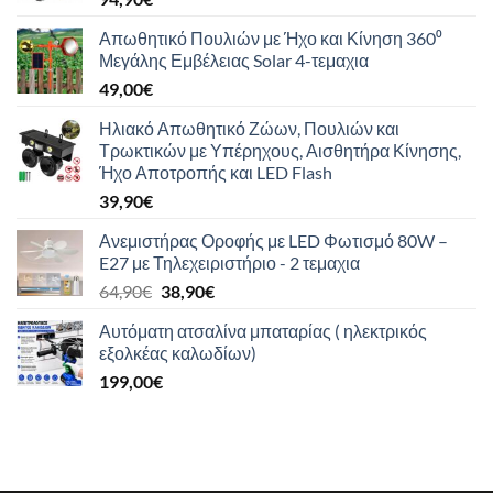
Απωθητικό Πουλιών με Ήχο και Κίνηση 360⁰
Μεγάλης Εμβέλειας Solar 4-τεμαχια
49,00
€
Ηλιακό Απωθητικό Ζώων, Πουλιών και
Τρωκτικών με Υπέρηχους, Αισθητήρα Κίνησης,
Ήχο Αποτροπής και LED Flash
39,90
€
Ανεμιστήρας Οροφής με LED Φωτισμό 80W –
E27 με Τηλεχειριστήριο - 2 τεμαχια
Original
Η
64,90
€
38,90
€
price
τρέχουσα
Αυτόματη ατσαλίνα μπαταρίας ( ηλεκτρικός
was:
τιμή
εξολκέας καλωδίων)
64,90€.
είναι:
199,00
€
38,90€.