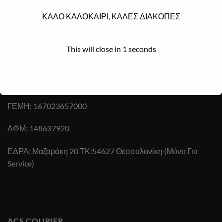
ΚΑΛΟ ΚΑΛΟΚΑΙΡΙ, ΚΑΛΕΣ ΔΙΑΚΟΠΕΣ
ΕΠΙΚΟΙΝΩΝΊΑ
Ωράριο λειτουργίας e-shop: 24/7
This will close in
1
seconds
Τηλ:
+30 694 825 8518
,
+30 2317007333
Email:
diadiktiaka2019@gmail.com
ΓΕΜΗ: 167023657000
ΑΦΜ: 148637920
ΕΔΡΑ: Μαζαράκη 20 ΤΚ:54627 Θεσσαλονίκη (Μόνο Για
Service)
ACS COURIER