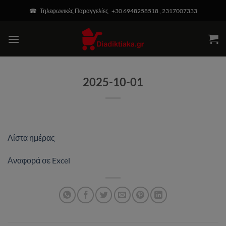
Μετάβαση
modal-check
☎ Τηλεφωνικές Παραγγελίες +30 6948258518 , 2317007333
στο
περιεχόμενο
2025-10-01
Λίστα ημέρας
Αναφορά σε Excel