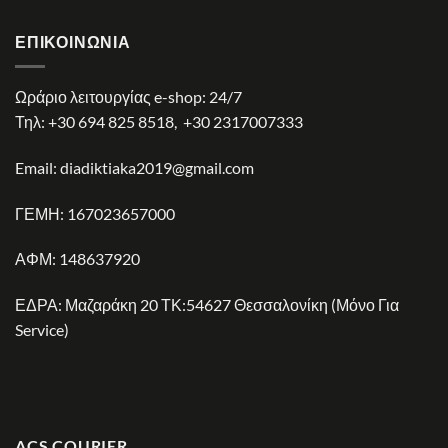
ΕΠΙΚΟΙΝΩΝΊΑ
Ωράριο λειτουργίας e-shop: 24/7
Τηλ:
+30 694 825 8518
,
+30 2317007333
Email:
diadiktiaka2019@gmail.com
ΓΕΜΗ: 167023657000
ΑΦΜ: 148637920
ΕΔΡΑ: Μαζαράκη 20 ΤΚ:54627 Θεσσαλονίκη (Μόνο Για
Service)
ACS COURIER