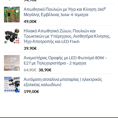
Απωθητικό Πουλιών με Ήχο και Κίνηση 360⁰
Μεγάλης Εμβέλειας Solar 4-τεμαχια
49,00
€
Ηλιακό Απωθητικό Ζώων, Πουλιών και
Τρωκτικών με Υπέρηχους, Αισθητήρα Κίνησης,
Ήχο Αποτροπής και LED Flash
39,90
€
Ανεμιστήρας Οροφής με LED Φωτισμό 80W –
E27 με Τηλεχειριστήριο - 2 τεμαχια
Original
Η
64,90
€
38,90
€
price
τρέχουσα
Αυτόματη ατσαλίνα μπαταρίας ( ηλεκτρικός
was:
τιμή
εξολκέας καλωδίων)
64,90€.
είναι:
199,00
€
38,90€.