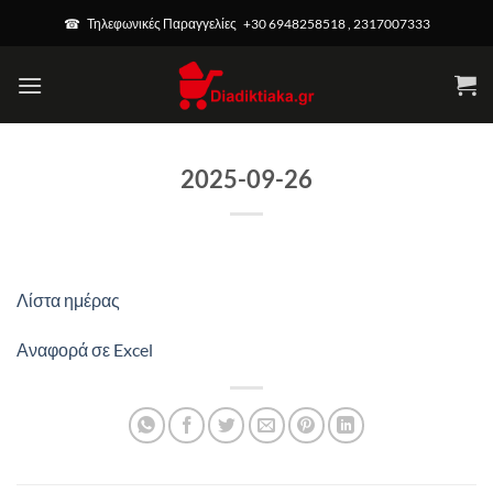
Μετάβαση
modal-check
☎ Τηλεφωνικές Παραγγελίες +30 6948258518 , 2317007333
στο
περιεχόμενο
2025-09-26
Λίστα ημέρας
Αναφορά σε Excel