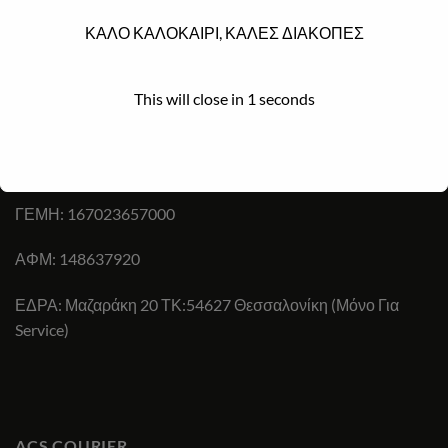
ΚΑΛΟ ΚΑΛΟΚΑΙΡΙ, ΚΑΛΕΣ ΔΙΑΚΟΠΕΣ
ΕΠΙΚΟΙΝΩΝΊΑ
Ωράριο λειτουργίας e-shop: 24/7
This will close in
1
seconds
Τηλ:
+30 694 825 8518
,
+30 2317007333
Email:
diadiktiaka2019@gmail.com
ΓΕΜΗ: 167023657000
ΑΦΜ: 148637920
ΕΔΡΑ: Μαζαράκη 20 ΤΚ:54627 Θεσσαλονίκη (Μόνο Για
Service)
ACS COURIER