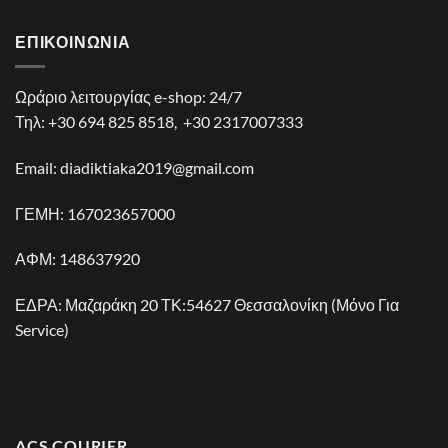
ΕΠΙΚΟΙΝΩΝΊΑ
Ωράριο λειτουργίας e-shop: 24/7
Τηλ:
+30 694 825 8518
,
+30 2317007333
Email:
diadiktiaka2019@gmail.com
ΓΕΜΗ: 167023657000
ΑΦΜ: 148637920
ΕΔΡΑ: Μαζαράκη 20 ΤΚ:54627 Θεσσαλονίκη (Μόνο Για
Service)
ACS COURIER