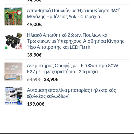
Απωθητικό Πουλιών με Ήχο και Κίνηση 360⁰
Μεγάλης Εμβέλειας Solar 4-τεμαχια
49,00
€
Ηλιακό Απωθητικό Ζώων, Πουλιών και
Τρωκτικών με Υπέρηχους, Αισθητήρα Κίνησης,
Ήχο Αποτροπής και LED Flash
39,90
€
Ανεμιστήρας Οροφής με LED Φωτισμό 80W –
E27 με Τηλεχειριστήριο - 2 τεμαχια
Original
Η
64,90
€
38,90
€
price
τρέχουσα
Αυτόματη ατσαλίνα μπαταρίας ( ηλεκτρικός
was:
τιμή
εξολκέας καλωδίων)
64,90€.
είναι:
199,00
€
38,90€.