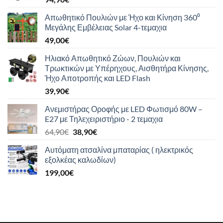
Απωθητικό Πουλιών με Ήχο και Κίνηση 360⁰
Μεγάλης Εμβέλειας Solar 4-τεμαχια
49,00
€
Ηλιακό Απωθητικό Ζώων, Πουλιών και
Τρωκτικών με Υπέρηχους, Αισθητήρα Κίνησης,
Ήχο Αποτροπής και LED Flash
39,90
€
Ανεμιστήρας Οροφής με LED Φωτισμό 80W –
E27 με Τηλεχειριστήριο - 2 τεμαχια
Original
Η
64,90
€
38,90
€
price
τρέχουσα
Αυτόματη ατσαλίνα μπαταρίας ( ηλεκτρικός
was:
τιμή
εξολκέας καλωδίων)
64,90€.
είναι:
199,00
€
38,90€.