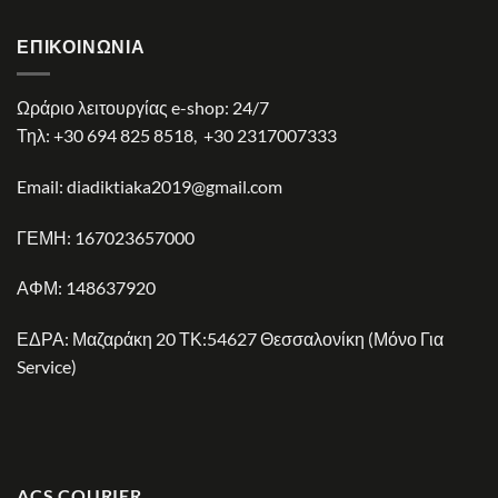
ΕΠΙΚΟΙΝΩΝΊΑ
Ωράριο λειτουργίας e-shop: 24/7
Τηλ:
+30 694 825 8518
,
+30 2317007333
Email:
diadiktiaka2019@gmail.com
ΓΕΜΗ: 167023657000
ΑΦΜ: 148637920
ΕΔΡΑ: Μαζαράκη 20 ΤΚ:54627 Θεσσαλονίκη (Μόνο Για
Service)
ACS COURIER