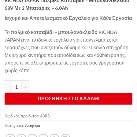
RICHDA JAPAN Παλμικό Κατσαβίδι – Μπουλονόκλειδο
68V Με 2 Μπαταρίες – 6.0Ah
Ισχυρό και Αποτελεσματικό Εργαλείο για Κάθε Εργασία
Το
παλμικό κατσαβίδι – μπουλονόκλειδο RICHDA
JAPAN
είναι το ιδανικό εργαλείο για επαγγελματίες και
ερασιτέχνες που αναζητούν δύναμη και ευκολία στη χρήση.
Με ισχυρό κινητήρα που αποδίδει έως και
450Nm
ροπής,
μπορείτε να ολοκληρώσετε τις εργασίες σας γρήγορα και
χωρίς κόπο.
RICHDA Παλμικό Κατσαβίδι - Μπουλονόκλειδο ποσότητα
ΠΡΟΣΘΉΚΗ ΣΤΟ ΚΑΛΆΘΙ
Κωδικός προϊόντος:
4388
Κατηγορία:
Διάφορα