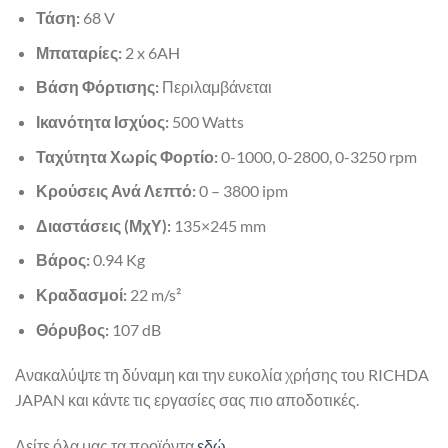
Τάση:
68 V
Μπαταρίες:
2 x 6AH
Βάση Φόρτισης:
Περιλαμβάνεται
Ικανότητα Ισχύος:
500 Watts
Ταχύτητα Χωρίς Φορτίο:
0-1000, 0-2800, 0-3250 rpm
Κρούσεις Ανά Λεπτό:
0 – 3800 ipm
Διαστάσεις (ΜχΥ):
135×245 mm
Βάρος:
0.94 Kg
Κραδασμοί:
22 m/s²
Θόρυβος:
107 dB
Ανακαλύψτε τη δύναμη και την ευκολία χρήσης του RICHDA
JAPAN και κάντε τις εργασίες σας πιο αποδοτικές.
Δείτε όλα μας τα προϊόντα
εδώ