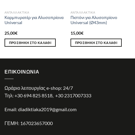
ΑΝΤΑΛΛΑΚΤΙΚΆ
ΑΝΤΑΛΛΑΚΤΙΚΆ
Καρμπυρατέρ για Αλυσοπρίονα
Πιστόνι για Αλυσοπρίονο
Universal
Universal (Ø43mm)
25,00
€
15,00
€
ΠΡΟΣΘΉΚΗ ΣΤΟ ΚΑΛΆΘΙ
ΠΡΟΣΘΉΚΗ ΣΤΟ ΚΑΛΆΘΙ
ΕΠΙΚΟΙΝΩΝΊΑ
Ωράριο λειτουργίας e-shop: 24/7
Τηλ:
+30 694 825 8518
,
+30 2317007333
Email:
diadiktiaka2019@gmail.com
ΓΕΜΗ: 167023657000