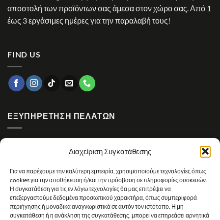
αποστολή των προϊόντων σας άμεσα στον χώρο σας. Από 1
έως 3 εργάσιμες ημέρες για την παραλαβή τους!
FIND US
ΕΞΥΠΗΡΈΤΗΣΗ ΠΕΛΑΤΏΝ
Υπαναχώρηση / Επιστροφές
Διαχείριση Συγκατάθεσης
Εγγύηση
Για να παρέχουμε την καλύτερη εμπειρία, χρησιμοποιούμε τεχνολογίες όπως
Πολιτική απορρήτου
cookies για την αποθήκευση ή/και την πρόσβαση σε πληροφορίες συσκευών.
Η συγκατάθεση για τις εν λόγω τεχνολογίες θα μας επιτρέψει να
Πολιτική Cookies
επεξεργαστούμε δεδομένα προσωπικού χαρακτήρα, όπως συμπεριφορά
περιήγησης ή μοναδικά αναγνωριστικά σε αυτόν τον ιστότοπο. Η μη
Πολιτική επιστροφών
συγκατάθεση ή η ανάκληση της συγκατάθεσης, μπορεί να επηρεάσει αρνητικά