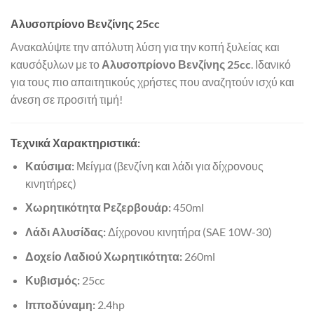
Αλυσοπρίονο Βενζίνης 25cc
Ανακαλύψτε την απόλυτη λύση για την κοπή ξυλείας και
καυσόξυλων με το
Αλυσοπρίονο Βενζίνης 25cc
. Ιδανικό
για τους πιο απαιτητικούς χρήστες που αναζητούν ισχύ και
άνεση σε προσιτή τιμή!
Τεχνικά Χαρακτηριστικά:
Καύσιμα:
Μείγμα (βενζίνη και λάδι για δίχρονους
κινητήρες)
Χωρητικότητα Ρεζερβουάρ:
450ml
Λάδι Αλυσίδας:
Δίχρονου κινητήρα (SAE 10W-30)
Δοχείο Λαδιού Χωρητικότητα:
260ml
Κυβισμός:
25cc
Ιπποδύναμη:
2.4hp