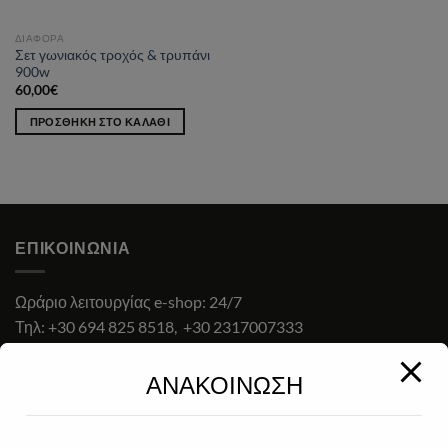
ΔΙΆΦΟΡΑ
Σετ γωνιακός τροχός & τρυπάνι
900w
60,00
€
ΠΡΟΣΘΉΚΗ ΣΤΟ ΚΑΛΆΘΙ
ΕΠΙΚΟΙΝΩΝΊΑ
Ωράριο λειτουργίας e-shop: 24/7
Τηλ:
+30 694 825 8518
,
+30 2317007333
Email:
diadiktiaka2019@gmail.com
ΑΝΑΚΟΙΝΩΣΗ
ΓΕΜΗ: 167023657000