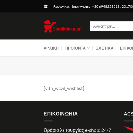
Μετάβαση
☎ Τηλεφωνικές Παραγγελίες +30 6948258518 , 2317
στο
περιεχόμενο
Αναζήτηση
για:
ΑΡΧΙΚΉ
ΠΡΟΪΌΝΤΑ
ΣΧΕΤΙΚΆ
ΕΠΙΚΟ
[yith_wcwl_wishlist]
ΕΠΙΚΟΙΝΩΝΊΑ
ACS
Ωράριο λειτουργίας e-shop: 24/7