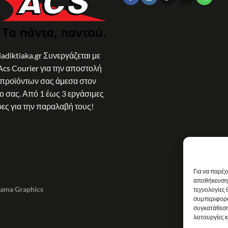
iadiktiaka.gr Συνεργάζεται με
Acs Courier για την αποστολή
 προϊόντων σας άμεσα στον
 σας. Από 1 έως 3 εργάσιμες
ες για την παραλαβή τους!
Για να παρέχ
αποθήκευση 
sama Graphics
τεχνολογίες
συμπεριφορά
συγκατάθεση
λειτουργίες 