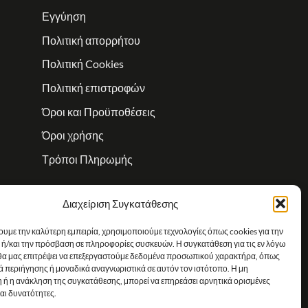
Εγγύηση
Πολιτική απορρήτου
Πολιτική Cookies
Πολιτική επιστροφών
Όροι και Προϋποθέσεις
Όροι χρήσης
Τρόποι Πληρωμής
Διαχείριση Συγκατάθεσης
ουμε την καλύτερη εμπειρία, χρησιμοποιούμε τεχνολογίες όπως cookies για την
ή/και την πρόσβαση σε πληροφορίες συσκευών. Η συγκατάθεση για τις εν λόγω
 θα μας επιτρέψει να επεξεργαστούμε δεδομένα προσωπικού χαρακτήρα, όπως
 περιήγησης ή μοναδικά αναγνωριστικά σε αυτόν τον ιστότοπο. Η μη
 ή η ανάκληση της συγκατάθεσης, μπορεί να επηρεάσει αρνητικά ορισμένες
και δυνατότητες.