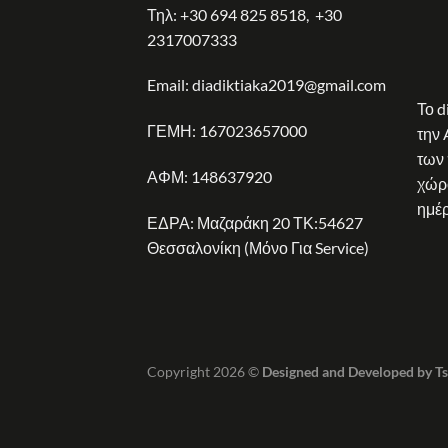
Τηλ:
+30 694 825 8518
,
+30
2317007333
Email:
diadiktiaka2019@gmail.com
Το d
ΓΕΜΗ: 167023657000
την 
των
ΑΦΜ: 148637920
χώρο
ημέρ
ΕΔΡΑ: Μαζαράκη 20 ΤΚ:54627
Θεσσαλονίκη (Μόνο Για Service)
Copyright 2026 ©
Designed and Developed by T